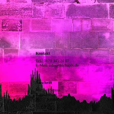
Kontakt
Tel.: 0170 345 24 07
E-Mail: info@michapix.de
Anschrift
Michael Simon
Kapellenweg 16
96317 Kronach