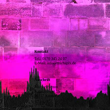
Kontakt
Tel.: 0170 345 24 07
E-Mail: info@michapix.de
Anschrift
Michael Simon
Kapellenweg 16
96317 Kronach