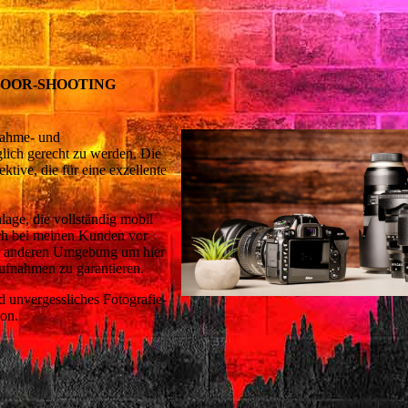
DOOR-SHOOTING
nahme- und
lich gerecht zu werden. Die
tive, die für eine exzellente
lage, die vollständig mobil
auch bei meinen Kunden vor
ner anderen Umgebung um hier
ufnahmen zu garantieren.
d unvergessliches Fotografie-
von.