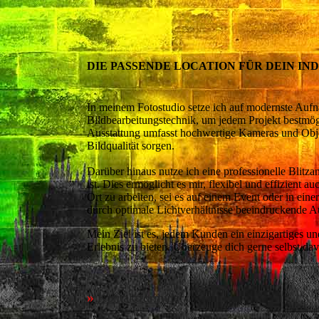
DIE PASSENDE LOCATION FÜR DEIN IN
In meinem Fotostudio setze ich auf modernste Auf
Bildbearbeitungstechnik, um jedem Projekt bestmög
Ausstattung umfasst hochwertige Kameras und Objek
Bildqualität sorgen.
Darüber hinaus nutze ich eine professionelle Blitzan
ist. Dies ermöglicht es mir, flexibel und effizient 
Ort zu arbeiten, sei es auf einem Event oder in ei
durch optimale Lichtverhältnisse beeindruckende A
Mein Ziel ist es, jedem Kunden ein einzigartiges un
Erlebnis zu bieten. Überzeuge dich gerne selbst da
»
Kontaktformular