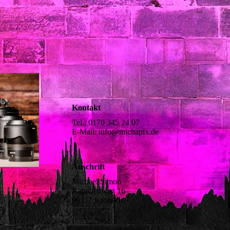
Kontakt
Tel.: 0170 345 24 07
E-Mail: info@michapix.de
Anschrift
Michael Simon
Kapellenweg 16
96317 Kronach